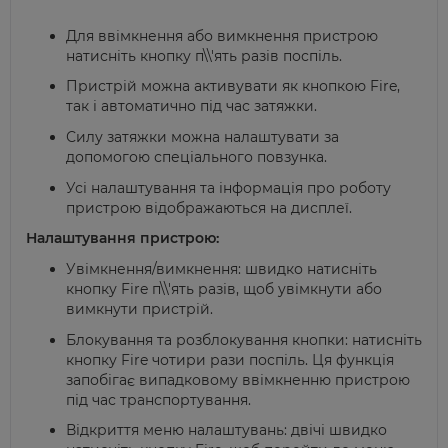
Для ввімкнення або вимкнення пристрою
натисніть кнопку п\\'ять разів поспіль.
Пристрій можна активувати як кнопкою Fire,
так і автоматично під час затяжки.
Силу затяжки можна налаштувати за
допомогою спеціального повзунка.
Усі налаштування та інформація про роботу
пристрою відображаються на дисплеї.
Налаштування пристрою:
Увімкнення/вимкнення: швидко натисніть
кнопку Fire п\\'ять разів, щоб увімкнути або
вимкнути пристрій.
Блокування та розблокування кнопки: натисніть
кнопку Fire чотири рази поспіль. Ця функція
запобігає випадковому ввімкненню пристрою
під час транспортування.
Відкриття меню налаштувань: двічі швидко