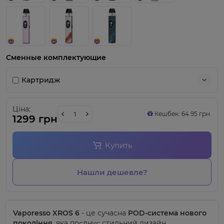
Сменные комплектующие
Картридж
Ціна:
Кешбек: 64.95 грн.
1299 грн
Купить
Нашли дешевле?
Vaporesso
XROS 6
-
це сучасна
POD-система нового
покоління
, яка поєднує стильний дизайн,