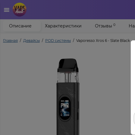
0
Описание
Характеристики
Отзывы
На
Главная
Девайсы
POD системы
Vaporesso Xros 6 - Slate Black