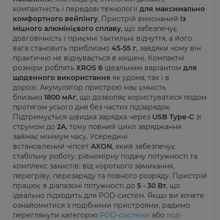
компактність і передові технології
для максимально
комфортного
вейпінгу
. Пристрій виконаний
із
міцного алюмінієвого сплаву
, що забезпечує
довговічність і приємні тактильні відчуття, а й
ого
вага становить приблизно
45-
55 г
, завдяки чому він
практично не відчувається в кишені. Компактні
розміри роблять
XROS 6
ідеальним варіантом
для
щоденного використання
як удома, так і в
дорозі.
Акумулятор пристрою має ємність
близько
1800
мАг
, що дозволяє користуватися подом
протягом усього дня без частих підзарядок.
Підтримується швидка зарядка через
USB
Type
-C
зі
струмом до
2A
, тому повний цикл заряджання
займає мінімум часу. Усередині
встановлений
чіпсет
AXON
, який забезпечує
стабільну роботу, рівномірну подачу потужності та
комплекс захистів: від короткого замикання,
перегріву, перезаряду та повного розряду. Пристрій
прац
ює в діапазоні потужності до
5 - 30
Вт
, що
ідеально підходить для POD-систем. Якщо ви хочете
ознайомитися з подібними пристроями, радимо
переглянути категорію
POD-системи
або
под
-