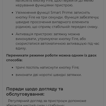
натисніть кнопку Fire, щоб перейти до меню
керування функціями пристрою.
Увімкнення функції Smart Prime: затисніть
кнопку Fire на три секунди. Функція забезпечує
швидке просочення випарного елемента
рідиною, що сприяє стабільній передачі смаку.
Активація пристрою: затяжку можна
виконувати, утримуючи кнопку Fire, або
скористатися автоматичною активацією під час
вдиху.
Перемикати режими роботи можна одним із двох
способів:
тричі поспіль натиснути кнопку Fire;
виконати дві короткі швидкі затяжки.
Поради щодо догляду та
обслуговування:
Регулярний догляд за пристроєм допоможе
зберегти чистий смак і стабільну