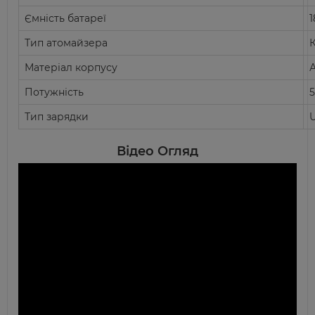
Ємність батареї
Тип
атомайзера
Матеріал корпусу
Потужність
5
Тип зарядки
Відео Огляд