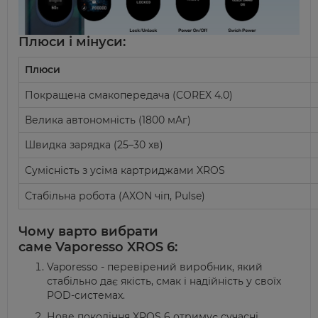
Плюси і мінуси:
Плюси
Покращена
смакопередача
(COREX 4.0)
Велика автономність (1800
мАг
)
Швидка зарядка (25–30 хв)
Сумісність з усіма картриджами XROS
Стабільна робота (AXON чіп,
Pulse
)
Чому варто вибрати
саме
Vaporesso
XROS 6:
Vaporesso
- перевірений виробник, який
стабільно дає якість, смак і надійність у своїх
POD-системах.
Нове покоління XROS 6 отримує сучасні