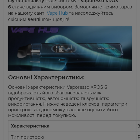
функціональну
POD-систему -
Vaporesso
XROS
6
стане відмінним вибором. Замовляйте прямо зараз
на нашому сайті
Vape Hub
та насолоджуйтесь
якісним
вейпінгом
щодня!
Основні Характеристики:
Основні характеристики
Vaporesso
XROS 6
відображають його збалансованість між
продуктивністю, автономністю та зручністю
використання. Нижче наведені ключові параметри
пристрою, які допоможуть краще оцінити його
можливості перед покупкою.
Характеристика
Тип пристрою