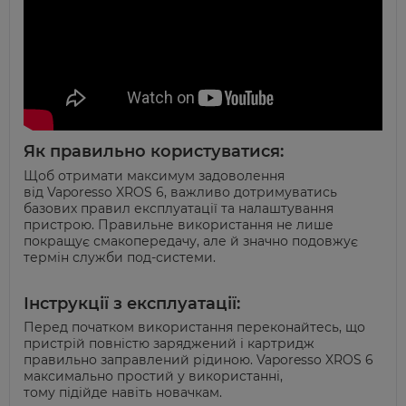
Як правильно користуватися:
Щоб отримати максимум задоволення
від
Vaporesso
XROS 6, важливо дотримуватись
базових правил експлуатації та налаштування
пристрою. Правильне використання не лише
покращує
смакопередачу
, але й значно подовжує
термін служби
под
-системи.
Інструкції з експлуатації:
Перед початком використання переконайтесь, що
пристрій повністю заряджений і картридж
правильно заправлений рідиною.
Vaporesso
XROS 6
максимально простий у використанні,
тому
підійде
навіть новачкам
.