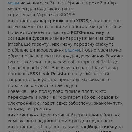
моди
на нашому сайті, де зібрано широкий вибір
моделей для будь-якого рівня
користувача.
Vaporesso
XROS 6
використовує
картриджі серії XROS
, які є повністю
взаємозамінними з іншими пристроями цієї лінійки.
Вони виготовлені з якісного
PCTG-пластику
та
оснащені вбудованими
випаровувачами
на сітці
(
mesh
), що гарантує насичену передачу смаку та
стабільне випаровування
рідини
. Користувач може
обрати різні варіанти опору для досягнення бажан
ої
тугості затяжки -
від класичної сигаретної (MTL) до
більш вільної (RDL). Завдяки технології захисту від
протікань
SSS
Leak-Resistant
і зручній верхній
заправці, експлуатація пристрою максимально
проста та комфортна навіть для
новачків.
Цей
под
чудово
підійде
для тих, хто
переходить із класичних сигарет або одноразових
електронних сигарет, адже забезпечує знайому тугу
затяжку та простоту
використання.
Досвідчені
вейпери
оцінять
його як
компактний і надійний пристрій для щоденного
використання.
Якщо ви шукаєте
надійну, стильн
у та