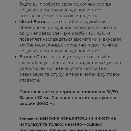
будто вы пробуете свежие, сочные хлопья,
создавая вейпинговое удовольствие,
вызывающее ностальгию и радость.
Mixed Berries
– это яркий и сладкий вкус,
объединяющий лучшие нотки разных ягод в
одну непревзойденную комбинацию. Она
позволяет наслаждаться ароматами и вкусами
клубники, малины, смородины и других ягод,
создавая вейпинговое удовольствие.
Bubble Gum -
вы почувствуете нежный и
сладкий вкус жвачки, что придаст вам чувство
радости. Вы можете ощутить мягкость и
резиновую текстуру, а также нотки фруктовой
сладости.
Соотношение глицерина и пропилена
50/50.
Флакон
30 мл.
Солевой никотин доступен в
версии
30/50 мг.
Высокие концентрации никотина
Внимание!
используйте только на мало-мощных
подсистемах. Флакон держите подальше от