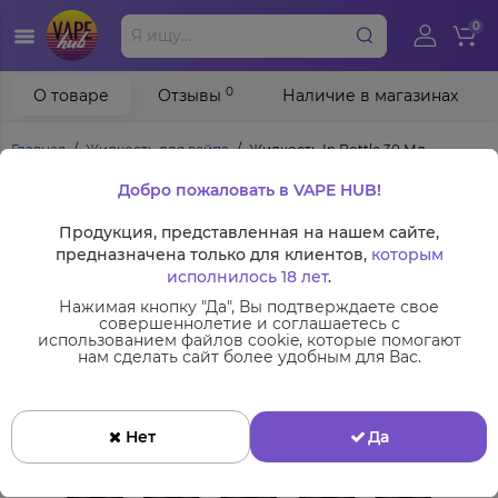
0
0
О товаре
Отзывы
Наличие в магазинах
Главная
Жидкость для вейпа
Жидкость In Bottle 30 Мл
Добро пожаловать в VAPE HUB!
Продукция, представленная на нашем сайте,
предназначена только для клиентов,
которым
исполнилось 18 лет
.
Нажимая кнопку "Да", Вы подтверждаете свое
совершеннолетие и соглашаетесь с
использованием файлов cookie, которые помогают
нам сделать сайт более удобным для Вас.
Нет
Да