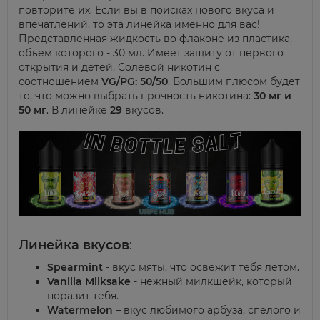
повторите их. Если вы в поисках нового вкуса и
впечатлений, то эта линейка именно для вас!
Представленная жидкость во флаконе из пластика,
объем которого - 30 мл. Имеет защиту от первого
открытия и детей. Солевой никотин с
соотношением
VG/PG: 50/50
. Большим плюсом будет
то, что можно выбрать прочность никотина:
30 мг и
50 мг
. В линейке
29
вкусов.
Линейка вкусов
:
Spearmint
- вкус мяты, что освежит тебя летом.
Vanilla Milksake
- нежный милкшейк, который
поразит тебя.
Watermelon
– вкус любимого арбуза, спелого и