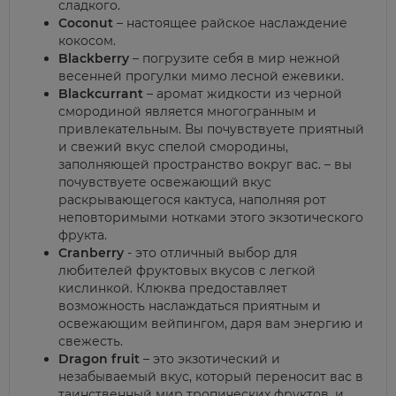
сладкого.
Coconut
– настоящее райское наслаждение
кокосом.
Blackberry
– погрузите себя в мир нежной
весенней прогулки мимо лесной ежевики.
Blackcurrant
– аромат жидкости из черной
смородиной является многогранным и
привлекательным. Вы почувствуете приятный
и свежий вкус спелой смородины,
заполняющей пространство вокруг вас. – вы
почувствуете освежающий вкус
раскрывающегося кактуса, наполняя рот
неповторимыми нотками этого экзотического
фрукта.
Cranberry
- это отличный выбор для
любителей фруктовых вкусов с легкой
кислинкой. Клюква предоставляет
возможность наслаждаться приятным и
освежающим вейпингом, даря вам энергию и
свежесть.
Dragon fruit
– это экзотический и
незабываемый вкус, который переносит вас в
таинственный мир тропических фруктов. и