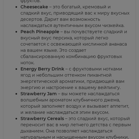
фруктов.
Cheesecake
– это богатый, кремовый и
сладкий вкус, приводящий вас к миру вкусных
десертов. Дарит вам возможность
наслаждаться аутентичным вкусом чизкейка.
Peach Pineapple
– вы почувствуете сладкий и
вкусный вкус персика, который легко
сочетается с освежающей кислинкой ананаса
на вашем языке. Это создает
сбалансированную комбинацию фруктовых
ноток.
Energy Berry Drink
– с фруктовыми нотками
ягод и небольшим оттенком пикантной
энергетической ароматики, придающей вам
энергию и настроение к вашему вейпингу.
Strawberry Jam
– вы можете наслаждаться
волшебным ароматом клубничного джема,
который заполняет воздух и вызывает аппетит,
и желание наслаждаться этим вкусом.
Strawberry Cereals
– это сладкий вкус, который
переносит вас в мир летнего детства с первым
дыханием. Она позволяет наслаждаться
натуральным и насыщенным вкусом клубники,