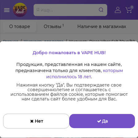
0
1
О товаре
Отзывы
Наличие в магазинах
Главная
Жидкость для вейпа
Жидкость Disco Vibes Salt 30мл/50мг
Добро пожаловать в VAPE HUB!
Продукция, представленная на нашем сайте,
предназначена только для клиентов,
которым
исполнилось 18 лет
.
Нажимая кнопку "Да", Вы подтверждаете свое
совершеннолетие и соглашаетесь с
использованием файлов cookie, которые помогают
нам сделать сайт более удобным для Вас.
Нет
Да