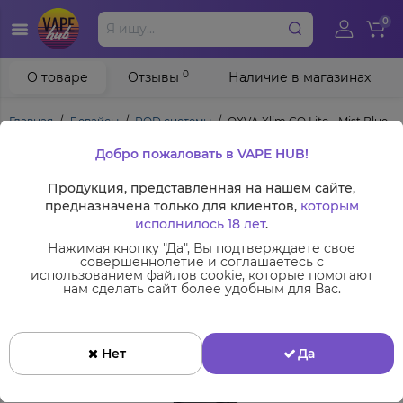
0
0
О товаре
Отзывы
Наличие в магазинах
Главная
Девайсы
POD системы
OXVA Xlim GO Lite - Mist Blue
Добро пожаловать в VAPE HUB!
Продукция, представленная на нашем сайте,
предназначена только для клиентов,
которым
исполнилось 18 лет
.
Нажимая кнопку "Да", Вы подтверждаете свое
совершеннолетие и соглашаетесь с
использованием файлов cookie, которые помогают
нам сделать сайт более удобным для Вас.
Нет
Да