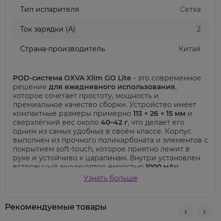
Тип испарителя
Сетка
Ток зарядки (А)
2
Страна-производитель
Китай
POD-система OXVA Xlim GO Lite
- это современное
решение
для ежедневного использования
,
которое сочетает простоту, мощность и
премиальное качество сборки. Устройство имеет
компактные размеры примерно
113 × 26 × 15 мм
и
сверхлёгкий вес около
40–42 г
, что делает его
одним из самых удобных в своём классе. Корпус
выполнен из прочного поликарбоната и элементов с
покрытием soft-touch, которое приятно лежит в
руке и устойчиво к царапинам. Внутри установлен
встроенный аккумулятор ёмкостью
1000 мАч
,
который обеспечивает полный день автономной
Узнать больше
работы при активном использовании. Зарядка
осуществляется через
USB Type-C
с током до
2A
, что
позволяет быстро восстановить заряд. Устройство
Рекомендуемые товары
работает под управлением фирменного чипсета
OXVA AXON
, который отвечает за стабильную подачу