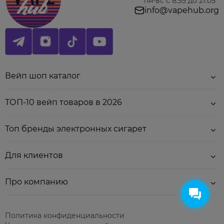
автономности.
пн-вс с 8:55 до 21:05
info@vapehub.org
Вейп шоп каталог
Основные характеристики:
OXVA Xlim GO Lite - это современная POD-система,
ТОП-10 вейп товаров в 2026
созданная для максимально удобного ежедневного
использования с акцентом на простоту,
автономность и стабильную передачу вкуса.
Топ бренды электронных сигарет
Ниже приведены основные технические
характеристики устройства.
Для клиентов
Тип устройства:
POD-система
Про компанию
Ёмкость
1000 мАч (встроенная)
батареи:
Политика конфиденциальности
Тип атомайзера:
Встроенный испаритель (mesh