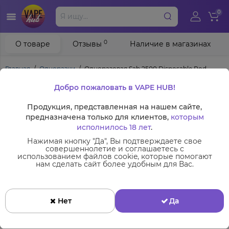
0
0
О товаре
Отзывы
Наличие в магазинах
Главная
Одноразки
Одноразовая Sab 2500 Disposable Pod
Добро пожаловать в VAPE HUB!
Одноразовая Sab 2500 Disposable
Pod на 2500 затяжок
Продукция, представленная на нашем сайте,
предназначена только для клиентов,
которым
Код Товара:
7177
исполнилось 18 лет
.
Производитель:
SAB
Нажимая кнопку "Да", Вы подтверждаете свое
совершеннолетие и соглашаетесь с
использованием файлов cookie, которые помогают
нам сделать сайт более удобным для Вас.
Нет
Да