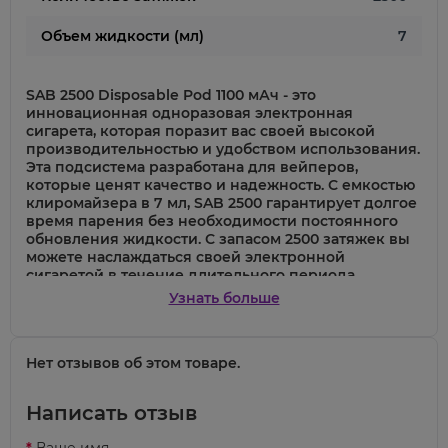
Объем жидкости (мл)
7
SAB 2500 Disposable Pod 1100 мАч
- это
инновационная одноразовая электронная
сигарета, которая поразит вас своей высокой
производительностью и удобством использования.
Эта подсистема разработана для вейперов,
которые ценят качество и надежность. С емкостью
клиромайзера в
7 мл
, SAB 2500 гарантирует долгое
время парения без необходимости постоянного
обновления жидкости. С запасом
2500 затяжек
вы
можете наслаждаться своей электронной
сигаретой в течение длительного периода
времени. Атомайзеры в этой подсистеме не
Узнать больше
обслуживаются, что делает их использование
очень простым и удобным. Вам не нужно тратить
время на поддержку и обслуживание.
Нет отзывов об этом товаре.
Написать отзыв