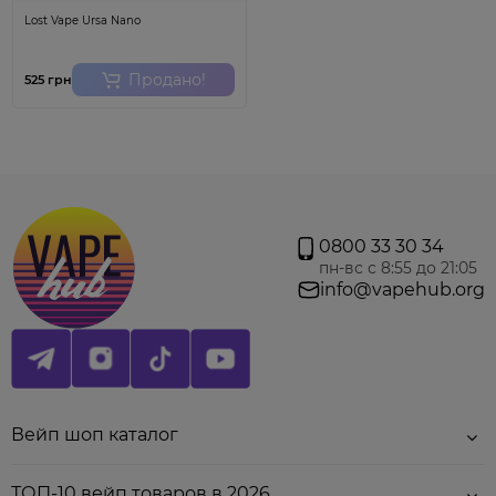
Apple Cake
- Вкусный яблочный пирог, как у
Lost Vape Ursa Nano
бабушки.
;
Caramel Cream
- Нежный карамельный вкус с
кремовыми нотками.
;
Продано!
525 грн
Mix Berries
- Смесь различных ягод,
раскрывающихся по вкусу.
;
Pomegranate
- Сочный гранатовый вкус.
;
Wild Cranberry
- Дикая клюква с яркими
нотками.
;
Cucumber Lemonade
- Свежий огуречный
лимонад для отдыха.
;
Kiwi Pulp
- Сладкая мякоть киви с
экзотическим акцентом.
;
0800 33 30 34
Limon Juice < /b>- Кисло-сладкий лимонный
пн-вс с 8:55 до 21:05
сок для освежения.
;
info@vapehub.org
Внимание!
Количество затяжек является
приблизительным и может изменяться от стиля
парения. Аккумулятор может разрядиться, прежде
чем закончится жидкость и наоборот. Магазин не
несет ответственности за продукт, а гарантирует
Вейп шоп каталог
его оригинальность. Все претензии присылайте на
сайт производителя, указанный на упаковке. Не
разбирать и не заряжать одноразки, это может
ТОП-10 вейп товаров в 2026