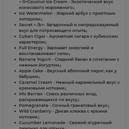
< li>
Coconut Ice Cream
- Экзотический вкус
кокосового мороженого.
;
Ice Watermelon
- Жаркий арбуз с приятным
холодком.
;
Secret < /b>- Загадочный и непредсказуемый
вкус для потрясающего опыта.
;
Cuban Cigar
- Ароматная сигара с кубинским
характером.
;
Full Energy
- Заряжает энергией и
восстанавливает силы.
;
Banana Yogurt
- Сладкий банан в сочетании с
нежным йогуртом.
;
Apple Cake
- Вкусный яблочный пирог, как у
бабушки.
;
Caramel Cream
- Нежный карамельный вкус с
кремовыми нотками.
;
Mix Berries
- Смесь различных ягод,
раскрывающихся по вкусу.
;
Pomegranate
- Сочный гранатовый вкус.
;
Wild Cranberry
- Дикая клюква с яркими
нотками.
;
Cucumber Lemonade
- Свежий огуречный
лимонад для отдыха.
;