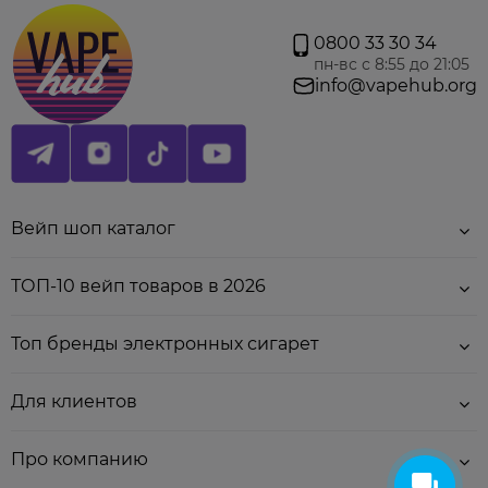
11pt;">подзарядка от type-c
, в комплект не
входит)
0800 33 30 34
• Количество затяжек:
до 3000
пн-вс с 8:55 до 21:05
Внимание!
Количество затяжек приблизительно и может
info@vapehub.org
изменяться от стиля парения. Магазин не несет
ответственности за продукт, а только гарантирует его
оригинальность. Все претензии присылайте на сайт
производителя, который указан на упаковке Не разбирать
.
Вейп шоп каталог
ТОП-10 вейп товаров в 2026
Топ бренды электронных сигарет
Для клиентов
Про компанию