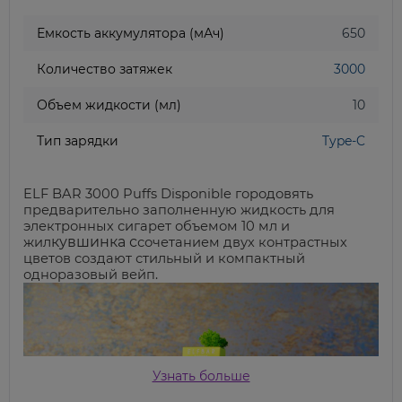
Емкость аккумулятора (мАч)
650
Количество затяжек
3000
Объем жидкости (мл)
10
Тип зарядки
Type-C
ELF BAR 3000 Puffs Disponible городов
ять
предварительно заполненную жидкость для
электронных сигарет объемом 10 мл и
кувшинка
с
жил
сочетание
м
двух контрастных
цветов создают стильный и компактный
одноразовый вейп.
Узнать больше