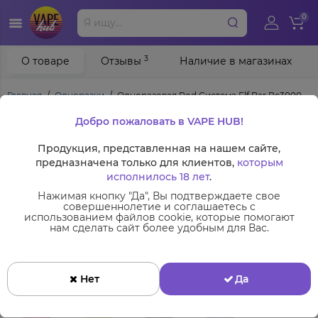
0
3
О товаре
Отзывы
Наличие в магазинах
Главная
Одноразки
Одноразовая Pod Система Elf Bar Bc3000
Добро пожаловать в VAPE HUB!
Одноразовая Pod Система Elf Bar
Bc3000 на 3000 затяжок
Продукция, представленная на нашем сайте,
предназначена только для клиентов,
которым
Код Товара:
6939287954383
исполнилось 18 лет
.
Производитель:
ELF BAR
Нажимая кнопку "Да", Вы подтверждаете свое
совершеннолетие и соглашаетесь с
использованием файлов cookie, которые помогают
нам сделать сайт более удобным для Вас.
Нет
Да