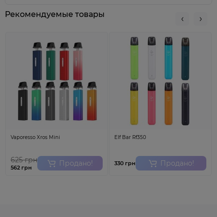
Рекомендуемые товары
Несмотря на м
аленький
размер, каждая
предварительно заполненная одноразовая
сигарета Elf Bar содержит огромное количество
затяжек (3000
затяжек
). За счет подзарядки в
BC3000, вы можете не переживать, что
аккумулятор сядет раньше чем закончится
жидкостей
а
, так как в любой момент вы можете
поставить устройство на зарядку.
Vaporesso Xros Mini
Elf Bar Rf350
Blue Razz Ice
- голубая малина со льдом.
< p class="MsoNormal" style="margin: 0cm; font-size:
625 грн
Продано!
Продано!
12pt;">
330 грн
562 грн
Технические характеристики:
•
Размер:
69*
41
*
19
• Количество жидкости:
10
мл
• Прочность никотина: 5% (50 мг/мл)
• Емкость АКБ:
< span style="font-size:
650 mAh
(