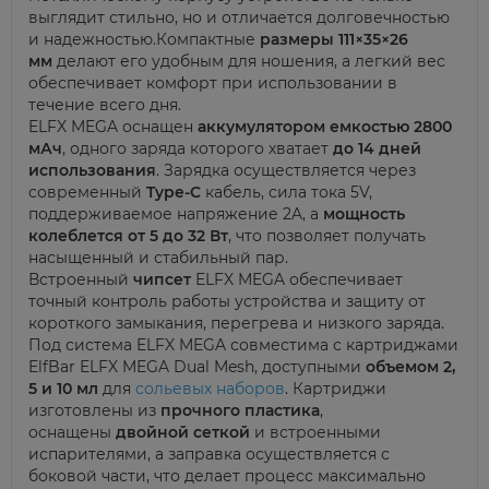
выглядит стильно, но и отличается долговечностью
и надежностью.Компактные
размеры 111×35×26
мм
делают его удобным для ношения, а легкий вес
обеспечивает комфорт при использовании в
течение всего дня.
ELFX MEGA оснащен
аккумулятором емкостью 2800
мАч
, одного заряда которого хватает
до 14 дней
использования
. Зарядка осуществляется через
современный
Type-C
кабель, сила тока 5V,
поддерживаемое напряжение 2A, а
мощность
колеблется от 5 до 32 Вт
, что позволяет получать
насыщенный и стабильный пар.
Встроенный
чипсет
ELFX MEGA обеспечивает
точный контроль работы устройства и защиту от
короткого замыкания, перегрева и низкого заряда.
Под система ELFX MEGA совместима с картриджами
ElfBar ELFX MEGA Dual Mesh, доступными
объемом 2,
5 и 10 мл
для
сольевых наборов
. Картриджи
изготовлены из
прочного пластика
,
оснащены
двойной сеткой
и встроенными
испарителями, а заправка осуществляется с
боковой части, что делает процесс максимально