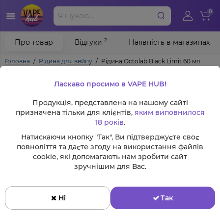
0
2
Про товар
Відгуки
Наявність в магазинах
Головна
Рідина для вейпу
Рідина Octolab Black Limit 60 мл
Ласкаво просимо в VAPE HUB!
Продукція, представлена на нашому сайті
призначена тільки для клієнтів,
яким виповнилося
18 років
.
Натискаючи кнопку "Так", Ви підтверджуєте своє
повноліття та даєте згоду на використання файлів
cookie, які допомагають нам зробити сайт
зручнішим для Вас.
Ні
Так