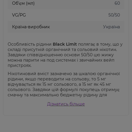
Об'єм (мл)
60
VG/PG
50/50
Країна-виробник
Україна
Особливість рідини
Black Limit
полягає в тому, що у
складі присутній органічний та сольовий нікотин.
Завдяки співвідношенню основи 50/50 цю жижу
можна парити на под системах і звичайних вейп
пристроях.
Нікотиновий вміст зазначено за шкалою органічної
рідини, якщо переводити на сольову, то 5 мг
відчувається як 15 мг сольового, а 15 мг як 45 мг
сольового. Завдяки цій формулі покупець отримує
смачну та максимально бюджетну рідину для
паріння.
Дізнатись більше
Палітра смаків:
Azalia
- cмак солодкого синього винограду з
льодом.