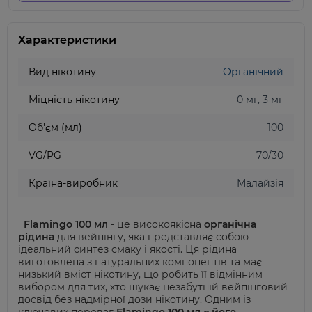
Характеристики
Вид нікотину
Органічний
Міцність нікотину
0 мг, 3 мг
Об'єм (мл)
100
VG/PG
70/30
Країна-виробник
Малайзія
Flamingo 100 мл
- це високоякісна
органічна
рідина
для вейпінгу, яка представляє собою
ідеальний синтез смаку і якості. Ця рідина
виготовлена з натуральних компонентів та має
низький вміст нікотину, що робить її відмінним
вибором для тих, хто шукає незабутній вейпінговий
досвід без надмірної дози нікотину. Одним із