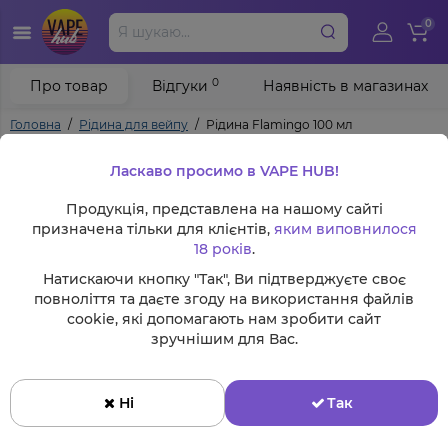
0
0
Про товар
Відгуки
Наявність в магазинах
Головна
Рідина для вейпу
Рідина Flamingo 100 мл
Ласкаво просимо в VAPE HUB!
Продукція, представлена на нашому сайті
призначена тільки для клієнтів,
яким виповнилося
18 років
.
Натискаючи кнопку "Так", Ви підтверджуєте своє
повноліття та даєте згоду на використання файлів
cookie, які допомагають нам зробити сайт
зручнішим для Вас.
Ні
Так