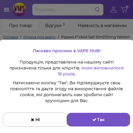
0
3
Про товар
Відгуки
Наявність в магазинах
Головна
Рідина для вейпу
Рідина F*cked Salt 10ml/50mg Waterme
Ласкаво просимо в VAPE HUB!
Продукція, представлена на нашому сайті
призначена тільки для клієнтів,
яким виповнилося
18 років
.
Натискаючи кнопку "Так", Ви підтверджуєте своє
повноліття та даєте згоду на використання файлів
cookie, які допомагають нам зробити сайт
зручнішим для Вас.
Ні
Так