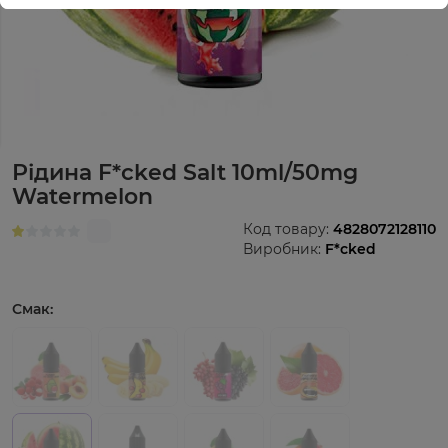
Рідина F*cked Salt 10ml/50mg
Watermelon
Код товару:
4828072128110
Виробник:
F*cked
Смак: