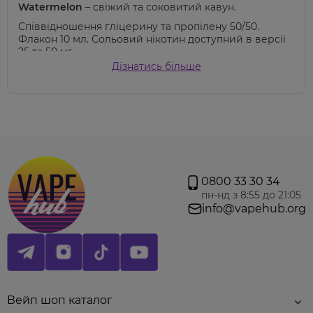
Watermelon
– свіжий та соковитий кавун.
Співвідношення гліцерину та пропілену 50/50.
Флакон 10 мл. Сольовий нікотин доступний в версії
25 та 50 мг.
Дізнатись більше
Увага!
Високі концентрації нікотину використовуйте тільки на
мало-потужних електронних сигаретах по типу под систем. Флакон
тримайте подалі від дітей та тварин. Для того щоб відчути
насичений смак – рекомендуємо використовувати новий
випаровувач або картридж.
0800 33 30 34
пн-нд з 8:55 до 21:05
info@vapehub.org
Вейп шоп каталог