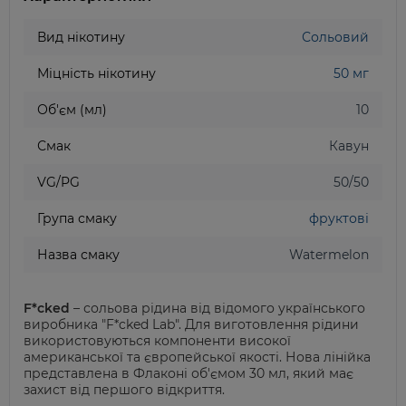
Вид нікотину
Сольовий
Міцність нікотину
50 мг
Об'єм (мл)
10
Смак
Кавун
VG/PG
50/50
Група смаку
фруктові
Назва смаку
Watermelon
F*cked
– сольова рідина від відомого українського
виробника "F*cked Lab". Для виготовлення рідини
використовуються компоненти високої
американської та європейської якості. Нова лінійка
представлена в Флаконі об'ємом 30 мл, який має
захист від першого відкриття.