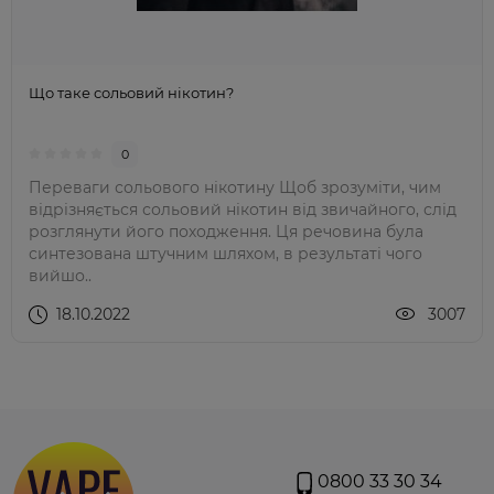
Що таке сольовий нікотин?
0
Переваги сольового нікотину Щоб зрозуміти, чим
відрізняється сольовий нікотин від звичайного, слід
розглянути його походження. Ця речовина була
синтезована штучним шляхом, в результаті чого
вийшо..
18.10.2022
3007
0800 33 30 34