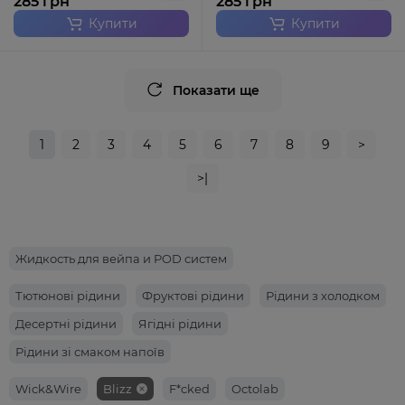
285 грн
285 грн
Купити
Купити
Показати ще
1
2
3
4
5
6
7
8
9
>
>|
Жидкость для вейпа и POD систем
Тютюнові рідини
Фруктові рідини
Рідини з холодком
Десертні рідини
Ягідні рідини
Рідини зі смаком напоїв
Wick&Wire
Blizz
F*cked
Octolab