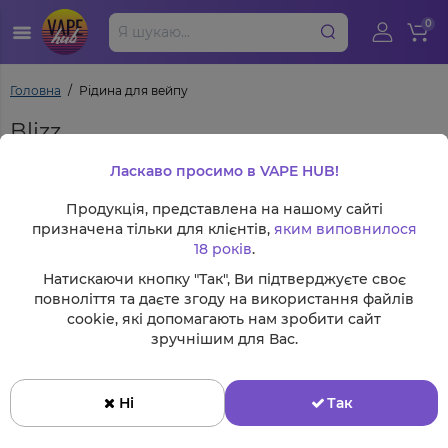
0
Головна
Рідина для вейпу
Blizz
Ласкаво просимо в VAPE HUB!
24
За замовчуванням
Продукція, представлена на нашому сайті
призначена тільки для клієнтів,
яким виповнилося
18 років
.
Натискаючи кнопку "Так", Ви підтверджуєте своє
повноліття та даєте згоду на використання файлів
cookie, які допомагають нам зробити сайт
зручнішим для Вас.
Ні
Так