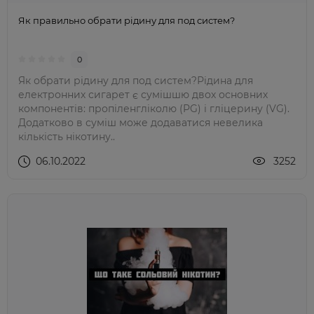
Як правильно обрати рідину для под систем?
0
Як обрати рідину для под систем?Рідина для
електронних сигарет є сумішшю двох основних
компонентів: пропіленгліколю (PG) і гліцерину (VG).
Додатково в суміш може додаватися невелика
кількість нікотину..
06.10.2022
3252