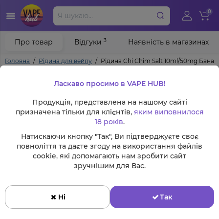
0
3
Про товар
Відгуки
Наявність в магазинах
Головна
Рідина для вейпу
Рідина Chi Chim Salt 10ml/50mg Банан
Ласкаво просимо в VAPE HUB!
Продукція, представлена на нашому сайті
призначена тільки для клієнтів,
яким виповнилося
18 років
.
Натискаючи кнопку "Так", Ви підтверджуєте своє
повноліття та даєте згоду на використання файлів
cookie, які допомагають нам зробити сайт
зручнішим для Вас.
Ні
Так