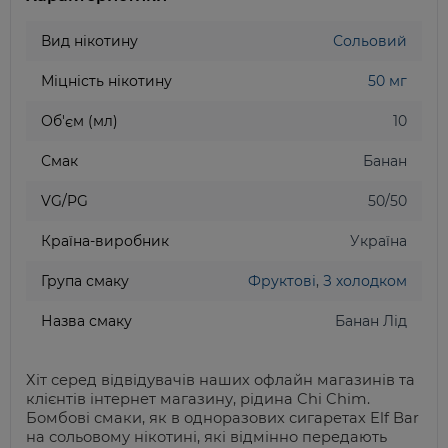
Вид нікотину
Сольовий
Міцність нікотину
50 мг
Об'єм (мл)
10
Смак
Банан
VG/PG
50/50
Країна-виробник
Україна
Група смаку
Фруктові
,
З холодком
Назва смаку
Банан Лід
Хіт серед відвідувачів наших офлайн магазинів та
клієнтів інтернет магазину, рідина
Chi Chim.
Бомбові смаки, як в одноразових сигаретах
Elf
Bar
на сольовому нікотині, які відмінно передають