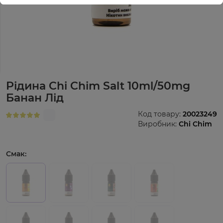
Рідина Chi Chim Salt 10ml/50mg
Банан Лід
Код товару:
20023249
Виробник:
Chi Chim
Смак: