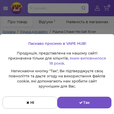
0
1
Про товар
Відгуки
Наявність в магазинах
Головна
Рідина для вейпу
Рідина Chaser Mix Salt 10 мл
Ласкаво просимо в VAPE HUB!
Продукція, представлена на нашому сайті
призначена тільки для клієнтів,
яким виповнилося
18 років
.
Натискаючи кнопку "Так", Ви підтверджуєте своє
повноліття та даєте згоду на використання файлів
cookie, які допомагають нам зробити сайт
зручнішим для Вас.
Ні
Так