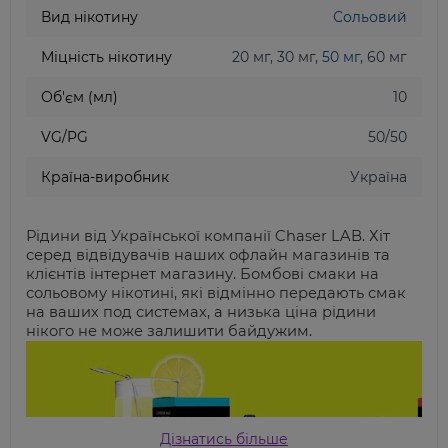
Вид нікотину
Сольовий
Міцність нікотину
20 мг, 30 мг,
50 мг
, 60 мг
Об'єм (мл)
10
VG/PG
50/50
Країна-виробник
Україна
Рідини від
Української компанії C
haser LAB.
Хіт
серед відвідувачів наших офлайн магазинів та
клієнтів інтернет магазину. Бомбові смаки на
сольовому нікотині, які відмінно передають смак
на ваших под системах, а низька ціна рідини
нікого не може залишити байдужим.
Дізнатись більше