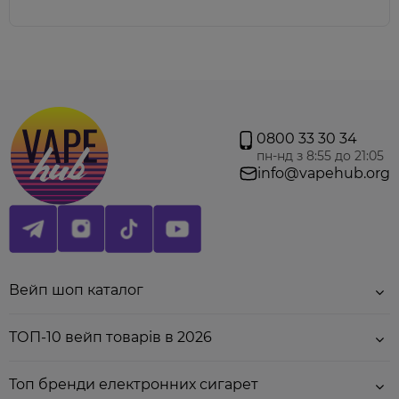
0800 33 30 34
Співвідношення гліцерину та пропілену 50/50.
пн-нд з 8:55 до 21:05
Флакон
1
0
мл. Сольовий нікотин доступний в
info@vapehub.org
версіях
20 м
г,
30
мг та 50 мг.
Увага!
Високі концентрації нікотину використовуйте тільки на
мало-потужних електронних сигаретах
по
типу под систем.
Флакон тримайте подалі від дітей та тварин. Для того щоб
відчути насичений смак – рекомендуємо використовувати
новий випаровувач або картридж.
Вейп шоп каталог
ТОП-10 вейп товарів в 2026
Топ бренди електронних сигарет