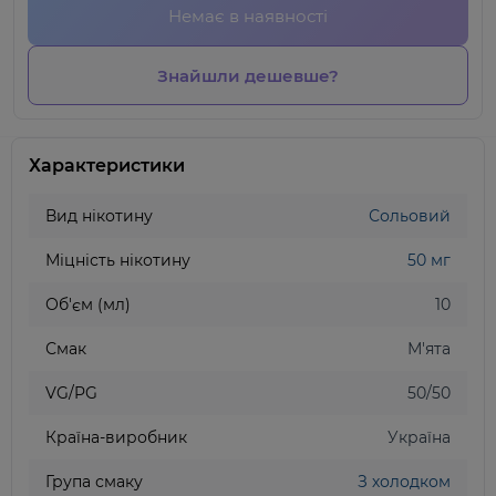
Немає в наявності
Знайшли дешевше?
Характеристики
Вид нікотину
Сольовий
Міцність нікотину
50 мг
Об'єм (мл)
10
Смак
М'ята
VG/PG
50/50
Країна-виробник
Україна
Група смаку
З холодком