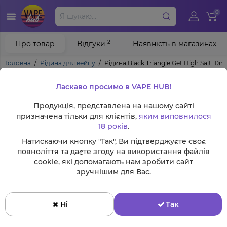
0
2
Про товар
Відгуки
Наявність в магазинах
Головна
Рідина для вейпу
Рідина Black Triangle Get High Salt 10
Ласкаво просимо в VAPE HUB!
Продукція, представлена на нашому сайті
призначена тільки для клієнтів,
яким виповнилося
18 років
.
Натискаючи кнопку "Так", Ви підтверджуєте своє
повноліття та даєте згоду на використання файлів
cookie, які допомагають нам зробити сайт
зручнішим для Вас.
Ні
Так