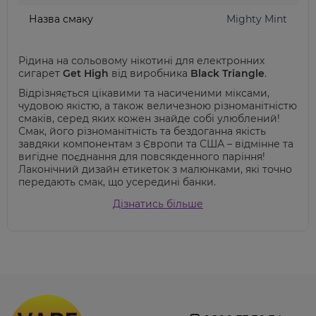
Назва смаку
Mighty Mint
Рідина на сольовому нікотині для електронних
сигарет
Get High
від виробника
Black Triangle
.
Відрізняється цікавими та насиченими міксами,
чудовою якістю, а також величезною різноманітністю
смаків, серед яких кожен знайде собі улюблений!
Смак, його різноманітність та бездоганна якість
завдяки компонентам з Європи та США – відмінне та
вигідне поєднання для повсякденного паріння!
Лаконічний дизайн етикеток з малюнками, які точно
передають смак, що усередині банки.
Дізнатись більше