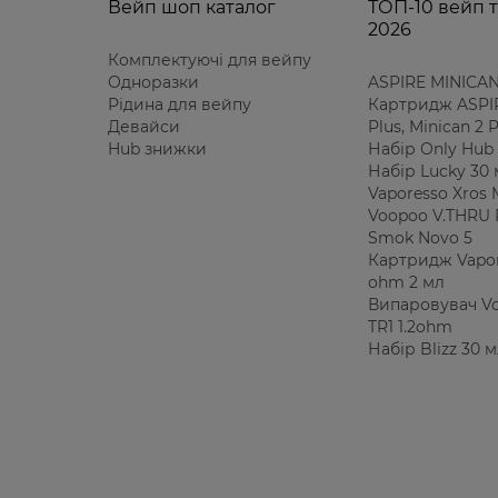
Вейп шоп каталог
ТОП-10 вейп т
2026
Комплектуючі для вейпу
Одноразки
ASPIRE MINICAN
Рідина для вейпу
Картридж ASPIR
Девайси
Plus, Minican 2
Hub знижки
Набір Only Hub 
Набір Lucky 30
Vaporesso Xros 
Voopoo V.THRU 
Smok Novo 5
Картридж Vapor
ohm 2 мл
Випаровувач V
TR1 1.2ohm
Набір Blizz 30 