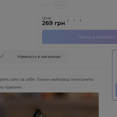
25 мг
50 мг
Ціна:
269 грн
Немає в наявності
2
и
Наявність в магазинах
рять самі за себе
.
Тільки найкращі компонети.
та приємні.