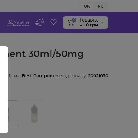
UK
RU
Tоварів,
0
Увійти
на
0 грн
onent 30ml/50mg
иробник:
Best Component
Код товару:
20021030