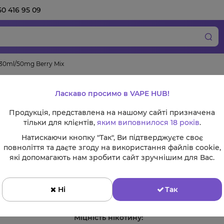
50 416 95 09
30ml/50mg Berry Mix
Рідина Best Сomp
Ласкаво просимо в VAPE HUB!
Berry Mix
Продукція, представлена на нашому сайті призначена
тільки для клієнтів,
яким виповнилося 18 років
.
В
Натискаючи кнопку "Так", Ви підтверджуєте своє
повноліття та даєте згоду на використання файлів cookie,
Смак:
які допомагають нам зробити сайт зручнішим для Вас.
Ні
Так
Міцність нікотину: