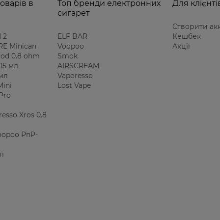
оварів в
Топ бренди електронних
Для клієнті
сигарет
Створити ак
 2
ELF BAR
Кешбек
E Minican
Voopoo
Акції
 Pod 0.8 ohm
Smok
15 мл
AIRSCREAM
 мл
Vaporesso
Mini
Lost Vape
Pro
esso Xros 0.8
oopoo PnP-
мл