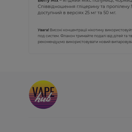
Berry Mix
– ягідний мікс полуниці, чорниц
Співвідношення гліцерину та пропілену 
доступний в версіях
2
5 мг та 50 мг.
Увага!
Високі концентрації нікотину використовуй
под систем. Флакон тримайте подалі від дітей та т
рекомендуємо використовувати новий випаровува