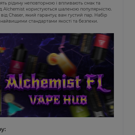
лять рідину неповторною і впливають смак та
ід Alchemist користуються шаленою популярністю.
 від
C
haser, який гарантує вам густий пар. Набір
 найвищими стандартами якості та безпеки.
у: