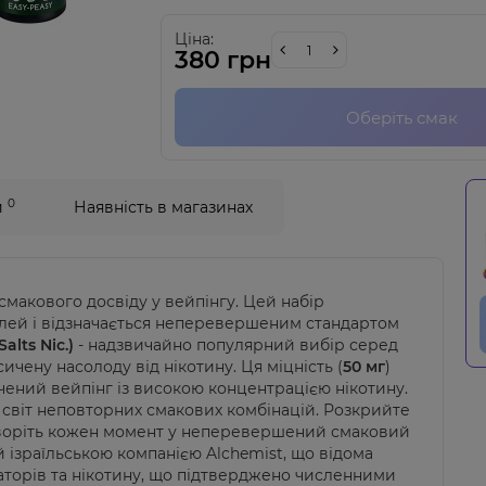
Ціна:
380 грн
Оберіть смак
0
и
Наявність в магазинах
смакового досвіду у вейпінгу. Цей набір
лей і відзначається неперевершеним стандартом
alts Nic.)
- надзвичайно популярний вибір серед
ичену насолоду від нікотину. Ця міцність (
50 мг
)
ичений вейпінг із високою концентрацією нікотину.
 світ неповторних смакових комбінацій. Розкрийте
етворіть кожен момент у неперевершений смаковий
й
ізраїльською компанією
Alchemist, що відома
торів та нікотину, що підтверджено численними