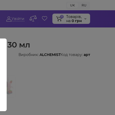
UK
RU
Tоварів,
0
Увійти
на
0 грн
FL 30 мл
Виробник:
ALCHEMIST
Код товару:
арт