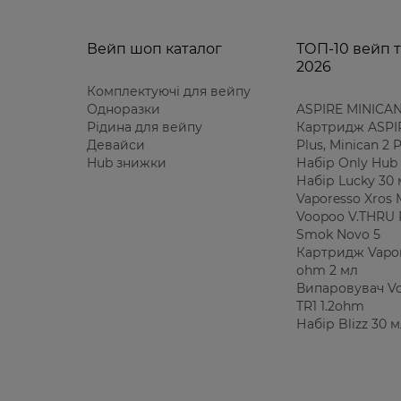
Вейп шоп каталог
ТОП-10 вейп т
2026
Комплектуючі для вейпу
Одноразки
ASPIRE MINICAN
Рідина для вейпу
Картридж ASPIR
Девайси
Plus, Minican 2
Hub знижки
Набір Only Hub 
Набір Lucky 30
Vaporesso Xros 
Voopoo V.THRU 
Smok Novo 5
Картридж Vapor
ohm 2 мл
Випаровувач V
TR1 1.2ohm
Набір Blizz 30 