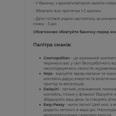
- У баночку з ароматизатором залити спе
- Збовтати все протягом 1-2 хвилин.
- Дати готовій рідині настоятись за кімнат
смаку - 3 дні.
Обов'язково збовтуйте баночку перед к
Палітра смаків:
Cosmopolitan
- це крижаний коктейл
перенесе вас у світ безтурботного ві
насолоджуючись свіжістю журавлини
Mojo
- відчуйте заряд малини та чорн
коктейль дарує енергію та екзотичний
пригод та веселощів.
Daiquiri
- легкий, освіжаючий лимон
коктейль, тільки у флаконі! Відчуйте 
збадьорять ваш день та створять атм
Easy-Peasy
- жити легко! Цей мікс з 
додасть легкості в ваші дні. Насолод
неперевершених смакових емоцій.