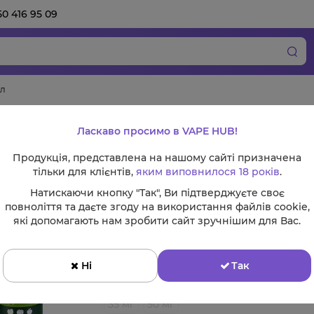
50 416 95 09
мл
Рідина Alchemist 
Ласкаво просимо в VAPE HUB!
Продукція, представлена на нашому сайті призначена
тільки для клієнтів,
яким виповнилося 18 років
.
Натискаючи кнопку "Так", Ви підтверджуєте своє
Смак:
повноліття та даєте згоду на використання файлів cookie,
які допомагають нам зробити сайт зручнішим для Вас.
Ні
Так
Міцність нікотину:
35 мг
50 мг