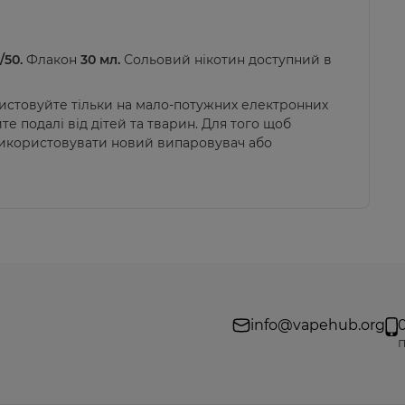
/50.
Флакон
30 мл.
Сольовий нікотин доступний в
ристовуйте тільки на мало-потужних електронних
е подалі від дітей та тварин. Для того щоб
використовувати новий випаровувач або
info@vapehub.org
п