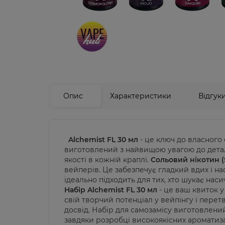
Опис
Характеристики
Відгук
Alchemist FL 30 мл
- це ключ до власного 
виготовлений з найвищою увагою до дета
якості в кожній краплі.
Сольовий нікотин (S
вейперів. Це забезпечує гладкий вдих і нас
ідеально підходить для тих, хто шукає нас
Набір Alchemist FL 30 мл
- це ваш квиток у
свій творчий потенціал у вейпінгу і пер
досвід.
Набір для самозамісу виготовлени
завдяки
розробці високоякісних ароматиза