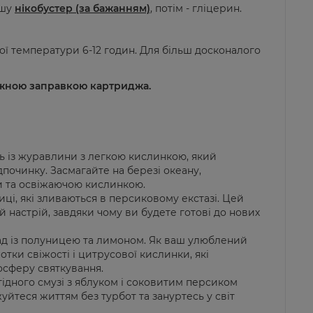
ршу
нікобустер (за бажанням)
, потім - гліцерин.
ної температури 6-12 годин. Для більш досконалого
ожною заправкою картрид
ж
а.
ь із журавлини з легкою кислинкою, який
дпочинку. Засмагайте на березі океану,
 та освіжаючою кислинкою.
иці, які зливаються в персиковому екстазі. Цей
 настрій, завдяки чому ви будете готові до нових
ад із полуницею та лимоном. Як ваш улюблений
нотки свіжості і цитрусової кислинки, які
осферу святкування.
ягідного смузі з яблуком і соковитим персиком
жуйтеся життям без турбот та зануртесь у світ