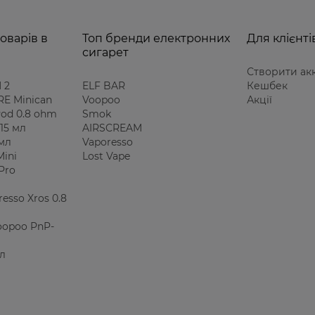
оварів в
Топ бренди електронних
Для клієнті
сигарет
Створити ак
 2
ELF BAR
Кешбек
E Minican
Voopoo
Акції
 Pod 0.8 ohm
Smok
15 мл
AIRSCREAM
 мл
Vaporesso
Mini
Lost Vape
Pro
esso Xros 0.8
oopoo PnP-
мл