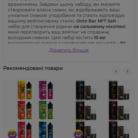
враженнями. Завдяки цьому набору, ви зможете
створювати власні смаки, які відображають ваші
унікальні смакові уподобання та стають відповіддю
вашому вейпінговому стилю.
Octo Bar NFT Salt
-
набір для створення рідини
на сольовому нікотині
,
який перетворить ваш вейпінг на справжнє
володіння смаком. Цей набір містить
10 мл
високоякісної рідини з надзвичайною міцністю -
50
мг сольового нікотину
, що надає вам незабутній
Дізнатись більше
досвід вдиху. Збалансоване співвідношення VG
(гліцерин) та PG (пропіленгліколь) -
50:50
- гарантує
гладке та насичене паріння, яке підкреслює
Рекомендовані товари
найкращі смакові нюанси.
Octo Bar Salt
- це продукт,
розроблений в Україні
з використанням найкращих
інгредієнтів, відповідаючи високим стандартам
якості. Завдяки цьому набору, ваш вейпінг стане
надзвичайно насиченим та різноманітним, кожен
вдих принесе вам справжнє задоволення від смаку.
Замовте набір
Octo Bar NFT Salt
від
Octo Bar
і
насолоджуйтесь вейпінгом на новому рівні!