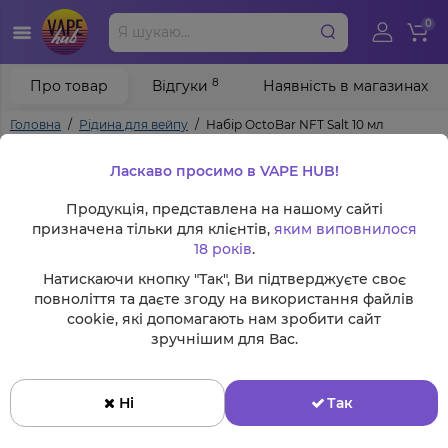
0
8
Про товар
Відгуки
Наявність в магазинах
Головна
Рідина для вейпу
Набір OctoBar NFT Salt 10 мл
Ласкаво просимо в VAPE HUB!
Продукція, представлена на нашому сайті
призначена тільки для клієнтів,
яким виповнилося
18 років
.
Натискаючи кнопку "Так", Ви підтверджуєте своє
повноліття та даєте згоду на використання файлів
cookie, які допомагають нам зробити сайт
зручнішим для Вас.
Ні
Так