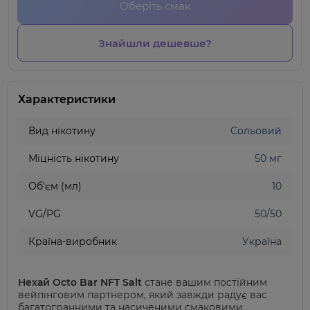
Оберіть смак
Знайшли дешевше?
Характеристики
Вид нікотину
Сольовий
Міцність нікотину
50 мг
Об'єм (мл)
10
VG/PG
50/50
Країна-виробник
Україна
Нехай Octo Bar NFT Salt
стане вашим постійним
вейпінговим партнером, який завжди радує вас
багатогранними та насиченими смаковими