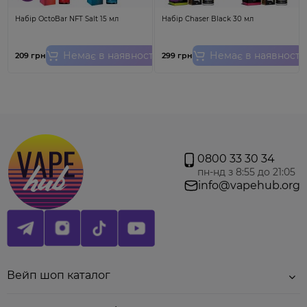
Набір OctoBar NFT Salt 15 мл
Набір Chaser Black 30 мл
Немає в наявності
Немає в наявності
209 грн
299 грн
Інструкція для змішування набору:
- У велику баночку залити нікобустер (за бажанням
нікобустер можна не додавати зовсім) і після цього -
0800 33 30 34
гліцерин.
пн-нд з 8:55 до 21:05
- Збовтати все протягом 1-2 хвилин.
info@vapehub.org
- Дати готовій суміші настоятись за кімнатної
температури мінімум 15 хв. Для більш досконалого
смаку - 1 годину.
Вейп шоп каталог