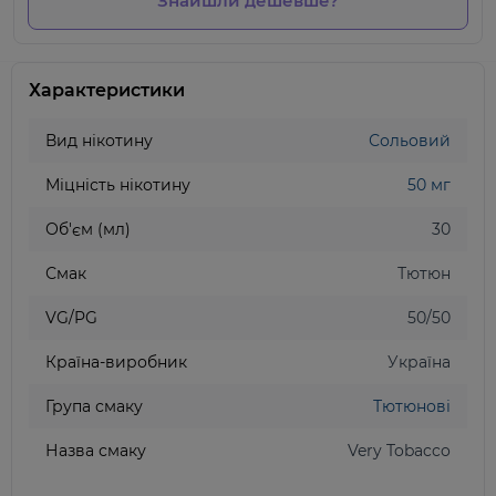
Знайшли дешевше?
Характеристики
Вид нікотину
Сольовий
Міцність нікотину
50 мг
Об'єм (мл)
30
Смак
Тютюн
VG/PG
50/50
Країна-виробник
Україна
Група смаку
Тютюнові
Назва смаку
Very Tobacco