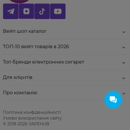
власному вейпінг-досвіду з найкращим - New Way.
Вейп шоп каталог
ТОП-10 вейп товарів в 2026
Інструкція для змішування набору:
Топ бренди електронних сигарет
У велику баночку залити нікобустер (за
бажанням нікобустер можна не додавати
зовсім) і після нього - гліцерин.
Для клієнтів
Збовтати все протягом 1-2 хвилин.
Дати готовій суміші настоятись за кімнатної
температури мінімум 5 хв. Для більш
Про компанію
досконалого смаку - 2 години.
Обов'язково збовтуйте баночку перед кожною
заправкою картриджа.
Політика конфіденційності
Умови використання сайту
© 2018-2026 VAPEHUB