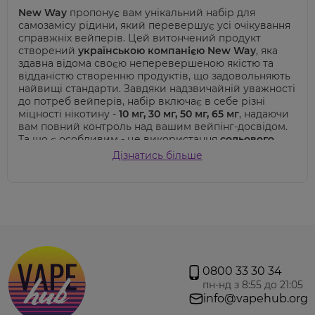
New Way
пропонує вам унікальний набір для
самозамісу рідини, який перевершує усі очікування
справжніх вейперів. Цей витончений продукт
створений
українською компанією New Way
, яка
здавна відома своєю неперевершеною якістю та
відданістю створенню продуктів, що задовольняють
найвищі стандарти.
Завдяки надзвичайній уважності
до потреб вейперів, набір включає в себе різні
міцності нікотину -
10 мг, 30 мг, 50 мг, 65 мг
, надаючи
вам повний контроль над вашим вейпінг-досвідом.
Та що є особливим - це використання
сольового
типу нікотину
.
Співвідношення
VG/PG
у цьому
Дізнатись більше
наборі складає
50/50
, створюючи ідеальний баланс
між об'ємними хмарами та передачею насиченого
смаку. Кожна крапля рідини - це творчий акт, який
гарантує неперевершений вейпінг-досвід.
Об'єм
флакона становить
30 мл
, дозволяючи вам
насолоджуватися вашими улюбленими смаками
протягом тривалого періоду часу.
Упаковка
виготовлена з високоякісного пластику
, що
забезпечує надійний захист і зберігання вашої
0800 33 30 34
рідини.
New Way – це не просто набір для
пн-нд з 8:55 до 21:05
самозамісу, це запрошення в світ вейпінгу, де
info@vapehub.org
якість поєднується з індивідуальністю. Віддайтеся