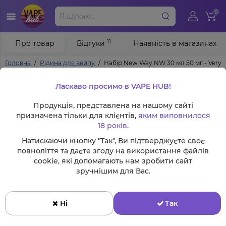
0
11
Про товар
Відгуки
Наявність в магазинах
Головна
Рідина для вейпу
Набір New Way NW 30 мл 50 мг - Very 
Ласкаво просимо в VAPE HUB!
Продукція, представлена на нашому сайті
призначена тільки для клієнтів,
яким виповнилося
18 років
.
Натискаючи кнопку "Так", Ви підтверджуєте своє
повноліття та даєте згоду на використання файлів
cookie, які допомагають нам зробити сайт
зручнішим для Вас.
Ні
Так