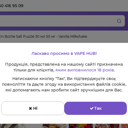
50 416 95 09
In Bottle Salt Puzzle 30 мл 50 мг - Vanilla Milkshake
Набір In Bottle Sal
Ласкаво просимо в VAPE HUB!
Vanilla Milkshake
Продукція, представлена на нашому сайті призначена
тільки для клієнтів,
яким виповнилося 18 років
.
Натискаючи кнопку "Так", Ви підтверджуєте своє
повноліття та даєте згоду на використання файлів cookie,
Смак:
які допомагають нам зробити сайт зручнішим для Вас.
Ні
Так