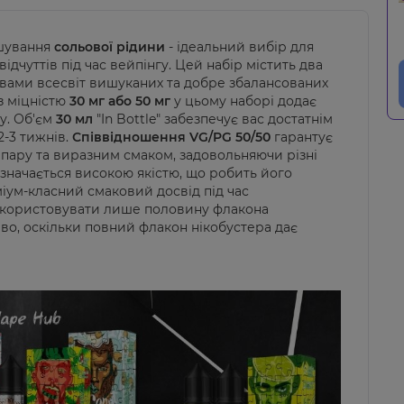
шування
сольової рідини
- ідеальний вибір для
відчуттів під час вейпінгу. Цей набір містить два
 вами всесвіт вишуканих та добре збалансованих
з міцністю
30 мг або 50 мг
у цьому наборі додає
гу. Об'єм
30 мл
"In Bottle" забезпечує вас достатнім
2-3 тижнів.
Співвідношення VG/PG 50/50
гарантує
пару та виразним смаком, задовольняючи різні
ідзначається високою якістю, що робить його
іум-класний смаковий досвід під час
використовувати лише половину флакона
иво, оскільки повний флакон нікобустера дає