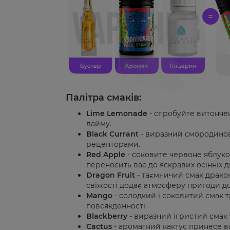
Палітра смаків:
Lime Lemonade
- спробуйте витонче
лайму.
Black Currant
- виразний смородино
рецепторами.
Red Apple
- соковите червоне яблук
переносить вас до яскравих осінніх д
Dragon Fruit
- таємничий смак дракон
свіжості додає атмосферу пригоди до
Mango
- солодкий і соковитий смак т
повсякденності.
Blackberry
- виразний ігристий смак
Cactus
- ароматний кактус принесе ва