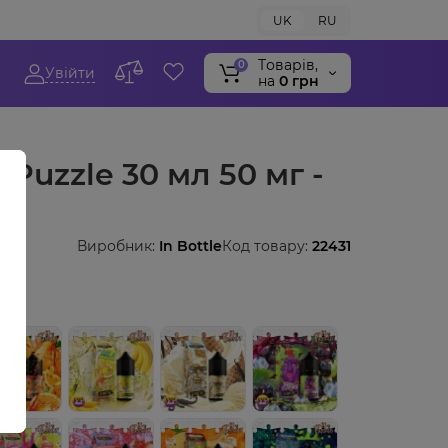
UK
RU
Tоварів,
0
Увійти
на
0 грн
t Puzzle 30 мл 50 мг -
Виробник:
In Bottle
Код товару:
22431