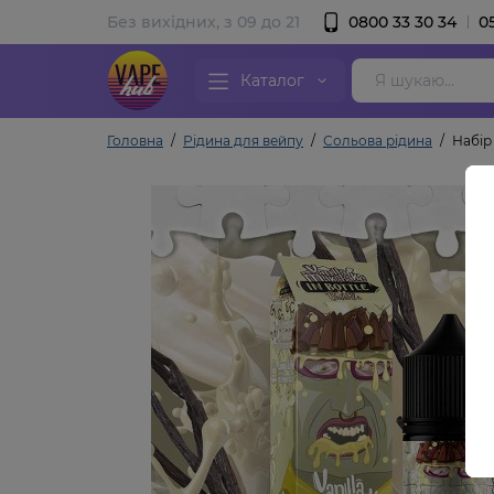
Без вихідних, з 09 до 21
0800 33 30 34
0
Каталог
Головна
Рідина для вейпу
Сольова рідина
Набір 