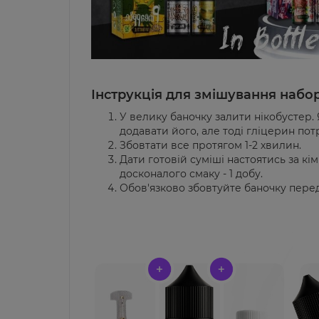
Інструкція для змішування набор
У велику баночку залити нікобустер.
додавати його, але тоді гліцерин пот
Збовтати все протягом 1-2 хвилин.
Дати готовій суміші настоятись за кі
досконалого смаку - 1 добу.
Обов'язково збовтуйте баночку пер