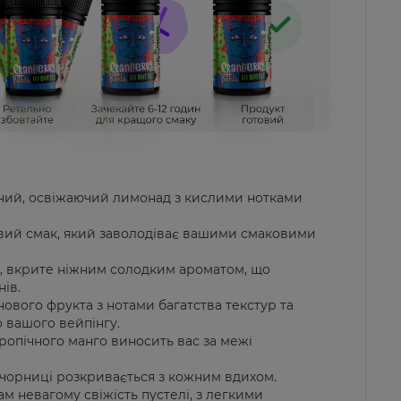
ний, освіжаючий лимонад з кислими нотками
вий смак, який заволодіває вашими смаковими
о, вкрите ніжним солодким ароматом, що
нів.
ового фрукта з нотами багатства текстур та
 вашого вейпінгу.
ропічного манго виносить вас за межі
 чорниці розкривається з кожним вдихом.
м невагому свіжість пустелі, з легкими