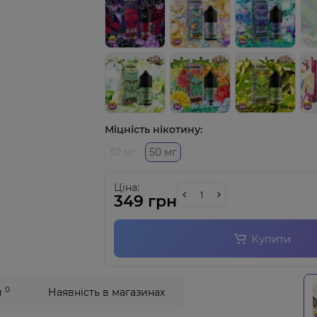
Міцність нікотину:
30 мг
50 мг
Ціна:
349 грн
Купити
0
и
Наявність в магазинах