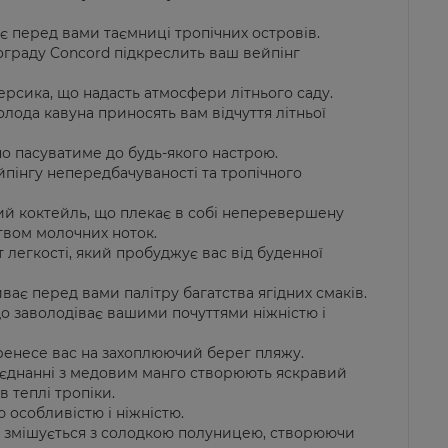
є перед вами таємниці тропічних островів.
ограду Concord підкреслить ваш вейпінг
ерсика, що надасть атмосфери літнього саду.
холода кавуна приносять вам відчуття літньої
но пасуватиме до будь-якого настрою.
йпінгу непередбачуваності та тропічного
ий коктейль, що плекає в собі неперевершену
ством молочних ноток.
т легкості, який пробуджує вас від буденної
ає перед вами палітру багатства ягідних смаків.
що заволодіває вашими почуттями ніжністю і
еренесе вас на захоплюючий берег пляжу.
оєднанні з медовим манго створюють яскравий
 теплі тропіки.
ю особливістю і ніжністю.
що змішується з солодкою полуницею, створюючи