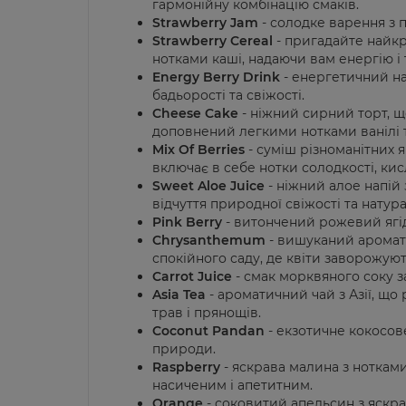
гармонійну комбінацію смаків.
Strawberry Jam
- солодке варення з п
Strawberry Cereal
- пригадайте найкр
нотками каші, надаючи вам енергію і т
Energy Berry Drink
- енергетичний на
бадьорості та свіжості.
Cheese Cake
- ніжний сирний торт, щ
доповнений легкими нотками ванілі 
Mix Of Berries
- суміш різноманітних 
включає в себе нотки солодкості, ки
Sweet Aloe Juice
- ніжний алое напій
відчуття природної свіжості та натура
Pink Berry
- витончений рожевий ягід
Chrysanthemum
- вишуканий аромат
спокійного саду, де квіти заворожую
Carrot Juice
- смак морквяного соку з
Asia Tea
- ароматичний чай з Азії, щ
трав і прянощів.
Coconut Pandan
- екзотичне кокосов
природи.
Raspberry
- яскрава малина з нотками
насиченим і апетитним.
Orange
- соковитий апельсин з яскр