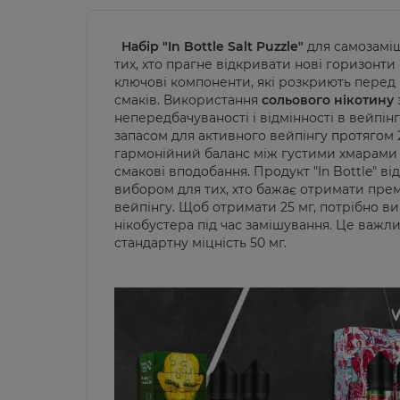
Набір "In Bottle Salt Puzzle
"
для самозамі
тих, хто прагне відкривати нові горизонти 
ключові компоненти, які розкриють перед
смаків. Використання
сольового нікотину
непередбачуваності і відмінності в вейпін
запасом для активного вейпінгу протягом 
гармонійний баланс між густими хмарами 
смакові вподобання. Продукт "In Bottle" в
вибором для тих, хто бажає отримати прем
вейпінгу. Щоб отримати 25 мг, потрібно 
нікобустера під час замішування. Це важл
стандартну міцність 50 мг.