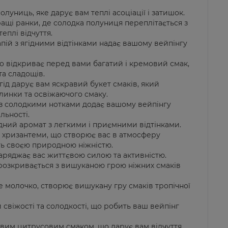
олуниць, яке дарує вам теплі асоціації і затишок.
ащі ранки, де солодка полуниця переплітається з
еплі відчуття.
пій з ягідними відтінками надає вашому вейпінгу
о відкриває перед вами багатий і кремовий смак,
та сладощів.
ягід дарує вам яскравий букет смаків, який
слинки та освіжаючого смаку.
 з солодкими нотками додає вашому вейпінгу
льності.
ний аромат з легкими і приємними відтінками.
 хризантеми, що створює вас в атмосферу
ть своєю природною ніжністю.
аряджає вас життєвою силою та активністю.
о розкривається з вишуканою грою ніжних смаків
е молочко, створює вишукану гру смаків тропічної
 свіжості та солодкості, що робить ваш вейпінг
авим цитрусовим смаком, що дарує вам відчуття