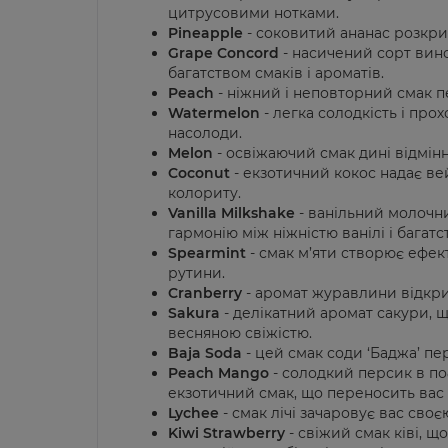
цитрусовими нотками.
Pineapple
- соковитий ананас розкри
Grape Concord
- насичений сорт вин
багатством смаків і ароматів.
Peach
- ніжний і неповторний смак п
Watermelon
- легка солодкість і про
насолоди.
Melon
- освіжаючий смак дині відмін
Coconut
- екзотичний кокос надає ве
колориту.
Vanilla Milkshake
- ванільний молочн
гармонію між ніжністю ванілі і багат
Spearmint
- смак м’яти створює ефек
рутини.
Cranberry
- аромат журавлини відкрив
Sakura
- делікатний аромат сакури, 
весняною свіжістю.
Baja Soda
- цей смак соди ‘Баджа’ п
Peach Mango
- солодкий персик в п
екзотичний смак, що переносить вас в
Lychee
- смак лічі зачаровує вас своє
Kiwi Strawberry
- свіжий смак ківі, 