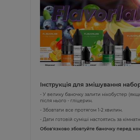
Інструкція для змішування набор
- У велику баночку залити нікобустер (якщо
після нього - гліцерин.
- Збовтати все протягом 1-2 хвилин.
- Дати готовій суміші настоятись за кімнат
Обов'язково збовтуйте баночку перед к