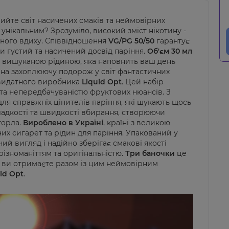
ийте світ насичених смаків та неймовірних
 унікальним? Зрозуміло, високий зміст нікотину -
жного вдиху. Співвідношення
VG/PG 50/50
гарантує
и густий та насичений досвід паріння.
Об'єм 30 мл
ю вишуканою рідиною, яка наповнить ваш день
на захоплюючу подорож у світ фантастичних
 видатного виробника
Liquid Opt
. Цей набір
 та непередбачуваністю фруктових нюансів. З
ля справжніх цінителів паріння, які шукають щось
адкості та швидкості вбирання, створюючи
горла.
Вироблено в Україні
, країні з великою
х сигарет та рідин для паріння. Упакований у
ий вигляд і надійно зберігає смакові якості
ізноманіттям та оригінальністю.
Три баночки
це
які ви отримаєте разом із цим неймовірним
id Opt
.