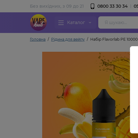
Без вихідних, з 09 до 21
0800 33 30 34
0
Каталог
Головна
Рідина для вейпу
Набір Flavorlab PE 1000