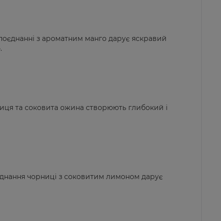
 поєднанні з ароматним манго дарує яскравий
.
иця та соковита ожина створюють глибокий і
єднання чорниці з соковитим лимоном дарує