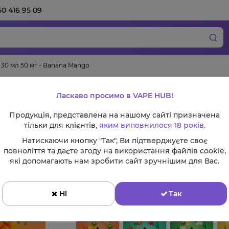
50 416 95 09
0 30 мл 50 мг - Banana Mango
Набір Flavorlab PE
Ласкаво просимо в VAPE HUB!
Banana Mango
Продукція, представлена на нашому сайті призначена
тільки для клієнтів,
яким виповнилося 18 років
.
Натискаючи кнопку "Так", Ви підтверджуєте своє
повноліття та даєте згоду на використання файлів cookie,
Смак:
які допомагають нам зробити сайт зручнішим для Вас.
Ні
Так