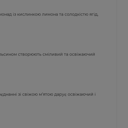
онад із кислинкою лимона та солодкістю ягід,
ельсином створюють сміливий та освіжаючий
єднанні зі свіжою м’ятою дарує освіжаючий і