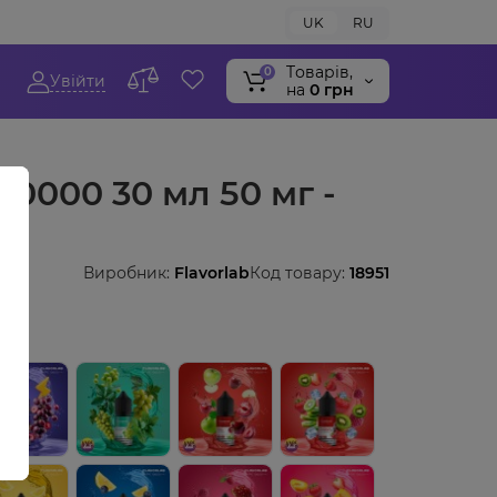
UK
RU
Tоварів,
0
Увійти
на
0 грн
 10000 30 мл 50 мг -
Виробник:
Flavorlab
Код товару:
18951