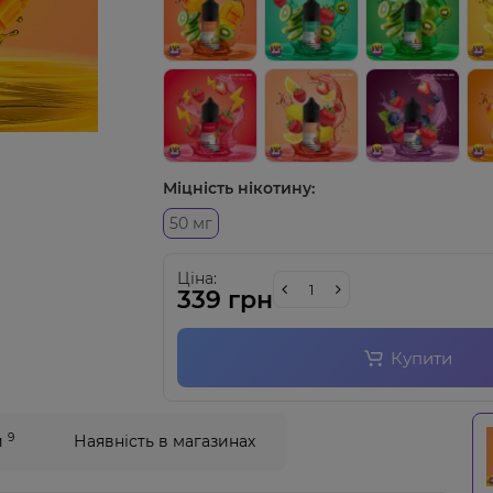
Міцність нікотину:
50 мг
Ціна:
339 грн
Купити
9
и
Наявність в магазинах