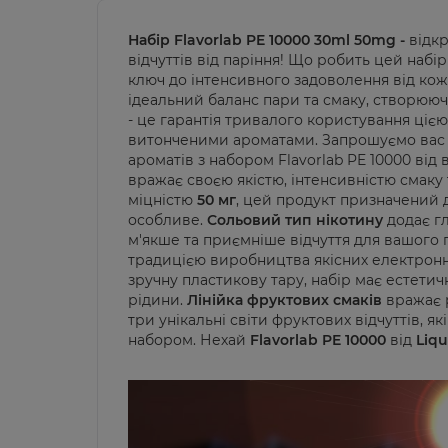
Набір Flavorlab PE 10000 30ml 50mg -
відкр
відчуттів від паріння! Що робить цей набір
ключ до інтенсивного задоволення від ко
ідеальний баланс пари та смаку, створююч
- це гарантія тривалого користування ціє
витонченими ароматами. Запрошуємо вас 
ароматів з набором Flavorlab PE 10000 від
вражає своєю якістю, інтенсивністю смаку
міцністю
50 мг
, цей продукт призначений д
особливе.
Сольовий тип нікотину
додає гл
м'якше та приємніше відчуття для вашого 
традицією виробництва якісних електронни
зручну пластикову тару, набір має естетичн
рідини.
Лінійка фруктових смаків
вражає р
три унікальні світи фруктових відчуттів, 
набором. Нехай
Flavorlab PE 10000
від
Liqu