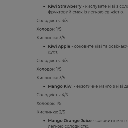
Kiwi Strawberry
- кислувате ківі з с
фруктовий смак із легкою свіжістю.
Солодкість: 3/5
Холодок: 1/5
Кислинка: 3/5
Kiwi Apple
- соковите ківі та освіжа
дует.
Солодкість: 3/5
Холодок: 1/5
Кислинка: 3/5
Mango Kiwi
- екзотичне манго з ківі
Солодкість: 4/5
Холодок: 1/5
Кислинка: 2/5
Mango Orange Juice
- соковите манг
легкою солодкістю.