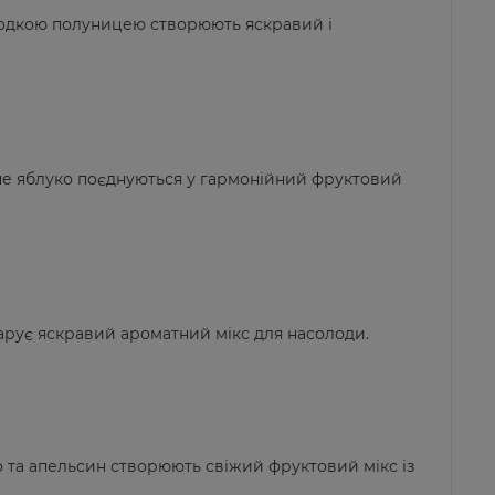
олодкою полуницею створюють яскравий і
юче яблуко поєднуються у гармонійний фруктовий
 дарує яскравий ароматний мікс для насолоди.
о та апельсин створюють свіжий фруктовий мікс із