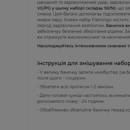
швидкий та задоволюючий удар, задовільн
VG/PG у цьому наборі складає 50/50
, що з
смаків. Цей баланс допомагає підсилювати 
хмари пару. Кожен набір Flamingo містить
період задоволення вейпінгом.
Баночка ви
забезпечує безпечне зберігання рідини. З
ви отримуєте високоякісний та насичений 
Насолоджуйтесь інтенсивними смаками та
Інструкція для змішування набор
- У велику баночку залити нікобустер (за 
після цього - гліцерин.
- Збовтати все протягом 1-2 хвилин.
- Дати готовій суміші настоятись за кімнат
досконалого смаку - 24 години.
- Обов\\'язково збовтуйте баночку перед