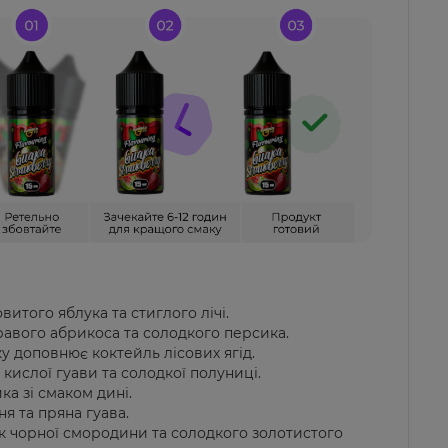
итого яблука та стиглого лічі.
равого абрикоса та солодкого персика.
ку доповнює коктейль лісових ягід.
кислої гуави та солодкої полуниці.
ка зі смаком дині.
я та пряна гуава.
к чорної смородини та солодкого золотистого