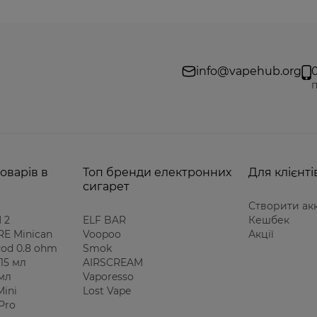
info@vapehub.org
п
оварів в
Топ бренди електронних
Для клієнті
сигарет
Створити ак
 2
ELF BAR
Кешбек
E Minican
Voopoo
Акції
 Pod 0.8 ohm
Smok
15 мл
AIRSCREAM
 мл
Vaporesso
Mini
Lost Vape
Pro