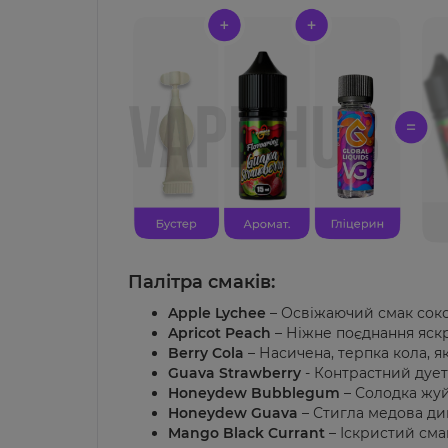
Палітра смаків:
Apple Lychee
– Освіжаючий смак соков
Apricot Peach
– Ніжне поєднання яск
Berry Cola
– Насичена, терпка кола, я
Guava Strawberry
- Контрастний дует 
Honeydew Bubblegum
– Солодка жуй
Honeydew Guava
– Стигла медова дин
Mango Black Currant
– Іскристий сма