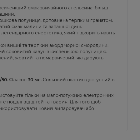
асиченіший смак звичайного апельсина: більш
ашний.
ершкова полуниця, доповнена терпким гранатом.
атий смак малини та запашної дині.
 легендарного енергетика, який підкорить навіть
кої вишні та терпкий акорд чорної смородини.
й соковитий кавун з кисленькою полуницею.
елений, жовтий та помаранчевий, які дарують
/50.
Флакон
30 мл.
Сольовий нікотин доступний в
ристовуйте тільки на мало-потужних електронних
е подалі від дітей та тварин. Для того щоб
використовувати новий випаровувач або