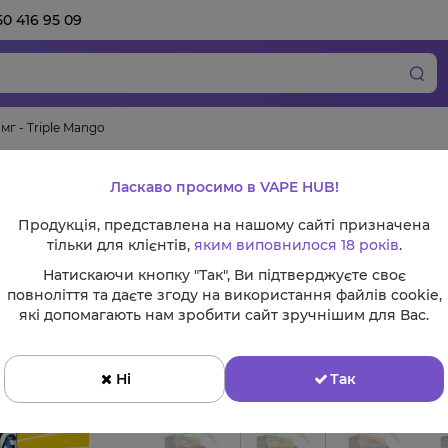
50 416 95 09
мг - Triple Mango
Набір Flamingo 30 
Ласкаво просимо в VAPE HUB!
Mango
Продукція, представлена на нашому сайті призначена
тільки для клієнтів,
яким виповнилося 18 років
.
Натискаючи кнопку "Так", Ви підтверджуєте своє
повноліття та даєте згоду на використання файлів cookie,
Смак:
які допомагають нам зробити сайт зручнішим для Вас.
Ні
Так