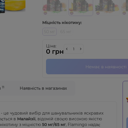
Міцність нікотину:
50 мг
65 мг
Ціна:
0 грн
Немає в наявності
11
и
Наявність в магазинах
- це чудовий вибір для шанувальників яскравих
юється в
Малайзії
, відомій своєю високою якістю
нікотину з міцністю
50 мг/65 мг
, Flamingo надає