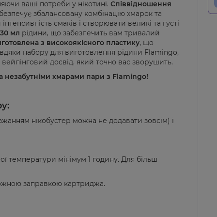
яючи ваші потреби у нікотині.
Співвідношення
абезпечує збалансовану комбінацію хмарок та
інтенсивність смаків і створювати великі та густі
30 мл
рідини, що забезпечить вам тривалий
готовлена з високоякісного пластику
, що
авдяки набору для виготовлення рідини Flamingo,
вейпінговий досвід, який точно вас зворушить.
 незабутніми хмарами пари з Flamingo!
у:
бажанням нікобустер можна не додавати зовсім) і
ної температури мінімум 1 годину. Для більш
 кожною заправкою картриджа.