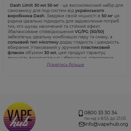
Dash Limit 30 мл 50 мг
- це високоякісний набір для
самозамісу для под-систем від
українського
виробника Dash
. Завдяки своїй міцності в
50 мг
ця
рідина ідеально підходить для задоволення потреб
тих, хто шукає насичений та стійкий ефект.
Збалансоване співвідношення
VG/PG (50/50)
забезпечує ідеальну комбінацію пару та смаку, а
сольовий тип нікотину
додає гладкість і швидкість
вбирання. Упакований у зручний
пластиковий
флакон
об'ємом
30 мл
, цей продукт гарантує
зручність використання і зберігання, створюючи
приємне паріння для ваших вейп-сесій.
Дізнатись більше
Насолоджуйтеся неперевершеним досвідом від
використання Dash Limit із задоволенням, країна
походження якого -
Україна
.
Виробник пропонує два варіанти дизайну в
залежності від партії
0800 33 30 34
пн-нд з 8:55 до 21:05
info@vapehub.org