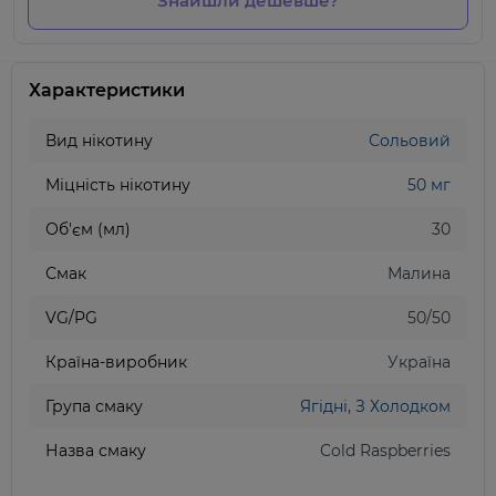
Знайшли дешевше?
Характеристики
Вид нікотину
Сольовий
Міцність нікотину
50 мг
Об'єм (мл)
30
Смак
Малина
VG/PG
50/50
Країна-виробник
Україна
Група смаку
Ягідні
,
З Холодком
Назва смаку
Cold Raspberries