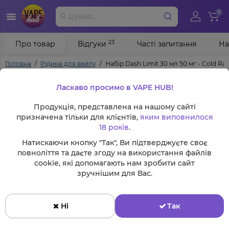
0
23
Про товар
Відгуки
Часті запитання
На
Головна
Рідина для вейпу
Набір Dash Limit 30 мл 50 мг - Cold Ras
Ласкаво просимо в VAPE HUB!
Продукція, представлена на нашому сайті
призначена тільки для клієнтів,
яким виповнилося
18 років
.
Натискаючи кнопку "Так", Ви підтверджуєте своє
повноліття та даєте згоду на використання файлів
cookie, які допомагають нам зробити сайт
зручнішим для Вас.
Ні
Так