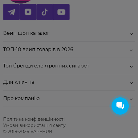
Інструкція для змішування набору:
Вейп шоп каталог
- У баночку з ароматизатором залити спершу
нікобустер за бажанням
, потім - гліцерин.
ТОП-10 вейп товарів в 2026
- Збовтати все протягом 1-2 хвилин.
- Дати готовій рідині настоятись за кімнатної
Топ бренди електронних сигарет
температури 6-12 годин. Для більш досконалого
смаку - 3 дні.
Обов'язково збовтуйте баночку перед кожною
Для клієнтів
заправкою картриджа.
Про компанію
Палітра смаків:
Cold Passion Fruit
- зануртесь у світ пристрасті
та свіжості з освіжаючою маракуєю та легким
Політика конфіденційності
льодовим акцентом.
Умови використання сайту
Солодкість: 3/5
© 2018-2026 VAPEHUB
Холодок: 4/5