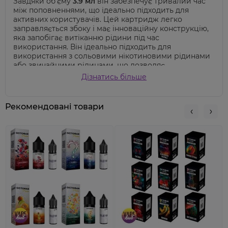
Завдяки об'єму
3.9 мл
він забезпечує тривалий час
між поповненнями, що ідеально підходить для
активних користувачів.
Цей картридж легко
заправляється збоку і має інноваційну конструкцію,
яка запобігає витіканню рідини під час
використання. Він ідеально підходить для
використання з сольовими нікотиновими рідинами
або звичайними рідинами, що дозволяє
налаштувати ваш вейпінговий досвід згідно з
Дізнатись більше
вашими вподобаннями.
Рекомендовані товари