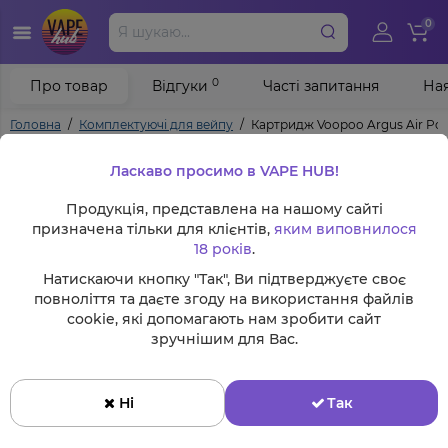
0
0
Про товар
Відгуки
Часті запитання
Ная
Головна
Комплектуючі для вейпу
Картридж Voopoo Argus Air Po
Ласкаво просимо в VAPE HUB!
Продукція, представлена на нашому сайті
призначена тільки для клієнтів,
яким виповнилося
18 років
.
Натискаючи кнопку "Так", Ви підтверджуєте своє
повноліття та даєте згоду на використання файлів
cookie, які допомагають нам зробити сайт
зручнішим для Вас.
Ні
Так