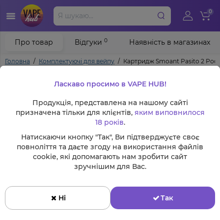
0
0
Про товар
Відгуки
Наявність в магазинах
Головна
Комплектуючі для вейпу
Картридж Smoant Pasito 2 Pod 
Ласкаво просимо в VAPE HUB!
Продукція, представлена на нашому сайті
призначена тільки для клієнтів,
яким виповнилося
18 років
.
Натискаючи кнопку "Так", Ви підтверджуєте своє
повноліття та даєте згоду на використання файлів
cookie, які допомагають нам зробити сайт
зручнішим для Вас.
Ні
Так