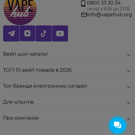
0800 33 30 34
Основні характеристики:
пн-нд з 8:55 до 21:05
info@vapehub.org
Бренд:
Smoant.
Об'єм:
6 мл.
Тип заповнення:
верхнє.
Мундштук:
Дрип-тип 510.
Сумісність:
всі випаровувачі Pasito 2 / Knight.
Обдув:
верхній.
Вейп шоп каталог
ТОП-10 вейп товарів в 2026
Топ бренди електронних сигарет
Для клієнтів
Про компанію