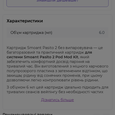
Знайшли дешевше?
Характеристики
Об'єм картриджа (мл)
6.0
Картридж Smoant Pasito 2 без випаровувача — це
багаторазовий та практичний картридж
для
системи
Smoant Pasito 2 Pod Mod Kit
, який
забезпечить комфортний досвід паріння на
тривалий час. Він виготовлений з міцного харчового
полупрозорого пластика з затемненим відтінком, що
захищає рідину від сонячних променів, при цьому
дозволяючи легко контролювати рівень рідини.
З об'ємом 6 мл цей картридж ідеально підходить для
тривалих сеансів вейпінгу без необхідності частих
дозаправок, що особливо важливо для користувачів,
Дізнатись більше
які цінують автономність та тривале використання.
Картридж Smoant Pasito 2
сумісний з
випаровувачами Pasito 2 та Knight 80 Coils,
а також
Рекомендовані товари