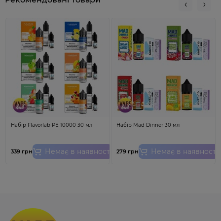
з новими K3 0.6ohm coils
. Це дає широкі можливості
для налаштування вейпінгу та насолоди
різноманіттям смаків і парення. Важливою
особливістю є
мундштук типу 510,
який дає
можливість використовувати улюблений дрип-тип
для більш персоналізованого досвіду.
Верхній обдув сприяє гарній циркуляції повітря,
забезпечуючи стабільне і комфортне паріння.
Картридж постачається без випаровувача, що
дозволяє вибрати підходящий елемент нагріву для
подальшого використання, надаючи можливість для
варіативності смаків і налаштувань.
Набір Flavorlab PE 10000 30 мл
Набір Mad Dinner 30 мл
Немає в наявності
Немає в наявності
339 грн
279 грн